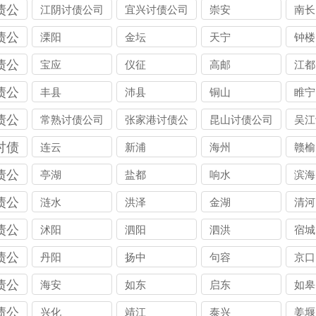
债公
江阴讨债公司
宜兴讨债公司
崇安
南长
债公
溧阳
金坛
天宁
钟楼
债公
宝应
仪征
高邮
江都
债公
丰县
沛县
铜山
睢宁
债公
常熟讨债公司
张家港讨债公
昆山讨债公司
吴江
司
讨债
连云
新浦
海州
赣榆
债公
亭湖
盐都
响水
滨海
债公
涟水
洪泽
金湖
清河
债公
沭阳
泗阳
泗洪
宿城
债公
丹阳
扬中
句容
京口
债公
海安
如东
启东
如皋
债公
兴化
靖江
泰兴
姜堰