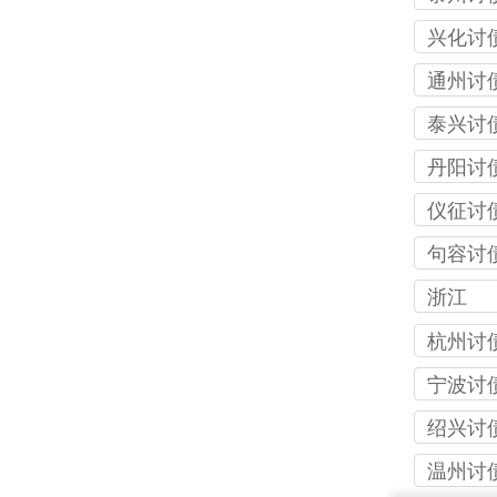
司
兴化讨
司
通州讨
司
泰兴讨
司
丹阳讨
司
仪征讨
司
句容讨
司
浙江
杭州讨
司
宁波讨
司
绍兴讨
司
温州讨