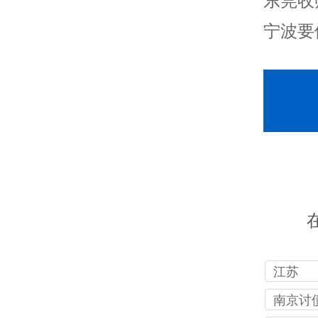
东莞收
宁波要
江苏
南京讨