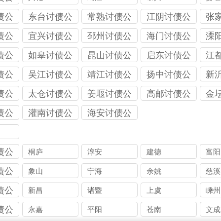
债公
东台讨债公
常熟讨债公
江阴讨债公
张
司
司
司
公
债公
宜兴讨债公
邳州讨债公
海门讨债公
溧
司
司
司
司
债公
如皋讨债公
昆山讨债公
启东讨债公
江
司
司
司
司
债公
吴江讨债公
靖江讨债公
扬中讨债公
新
司
司
司
司
债公
太仓讨债公
姜堰讨债公
高邮讨债公
金
司
司
司
司
债公
灌南讨债公
海安讨债公
司
司
债公
桐庐
淳安
建德
富阳
债公
象山
宁海
余姚
慈溪
债公
新昌
诸暨
上虞
嵊州
债公
永嘉
平阳
苍南
文成