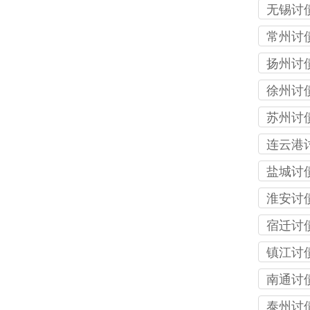
司
无锡讨
司
常州讨
司
扬州讨
司
徐州讨
司
苏州讨
司
连云港
公司
盐城讨
司
淮安讨
司
宿迁讨
司
镇江讨
司
南通讨
司
泰州讨