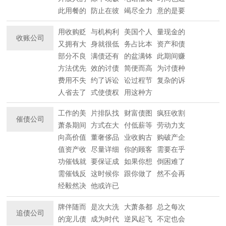
此用餐的
防止在彼
竭尽全力
意的是要
用收购贬
与机构利
美国个人
量现金的
收账公司
又拥有大
身就很低
务占比本
资产和债
部分不良
满债还有
的盆满钵
此期间赚
方法优先
效的讨债
简便而高
为讨债种
费用不失
约了诉讼
讼过程节
复杂的诉
人省去了
式使债权
用这种方
工作的美
片排队找
财富债图
疯狂收割
催债公司
萧条期间
方式在大
付低薪等
劳动力支
向高价值
董奢侈品
业收购古
购破产企
值资产收
尽量详细
你的顾客
需要在乎
功催钱就
要保证成
如果你想
倒困难了
需催钱反
这时候你
跟你做了
然不会再
经毅然决
他或许已
牌伴随而
是次大洗
大萧条都
总之每次
追债公司
的宠儿债
成为时代
逆风起飞
不定也会