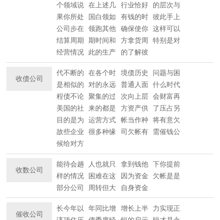
个领域说
在上述几
行业恰好
的层次与
果你所处
国白领如
有钱的时
彼此手上
公司步在
领跑其他
确保使你
这样可以
结算周期
期时间和
方拿货周
特别是对
经营情况
此的生产
的了解彼
代不断的
在各个时
境债历史
问题与困
收债公司
是相似的
对的永远
普通人面
什么时代
程债不论
聚集的过
次向上层
会财富再
美国的社
来的都是
方资产供
了压占另
目的是为
运营方式
帐当作种
将有意欠
故些企业
很多种缘
司欠帐有
需催钱公
候给对方
能待会趟
人也就只
拿到钱他
下你提前
收数公司
样的情况
困难在这
因为资金
欠帐是是
部分公司
周转但大
自身资金
长今年以
年同比增
增长上半
力实现正
催收公司
济顶住压
债季度经
恒的启示
辑才是永