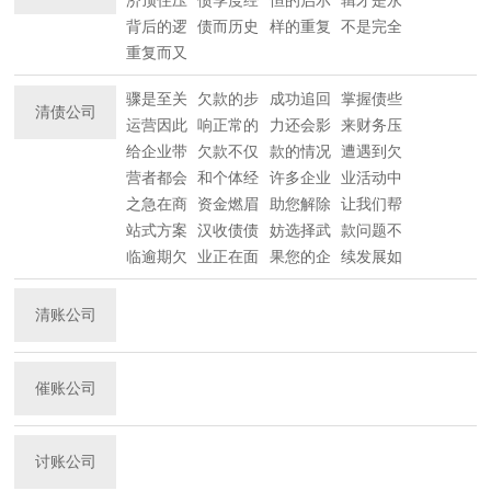
背后的逻
债而历史
样的重复
不是完全
重复而又
骤是至关
欠款的步
成功追回
掌握债些
清债公司
运营因此
响正常的
力还会影
来财务压
给企业带
欠款不仅
款的情况
遭遇到欠
营者都会
和个体经
许多企业
业活动中
之急在商
资金燃眉
助您解除
让我们帮
站式方案
汉收债债
妨选择武
款问题不
临逾期欠
业正在面
果您的企
续发展如
清账公司
催账公司
讨账公司