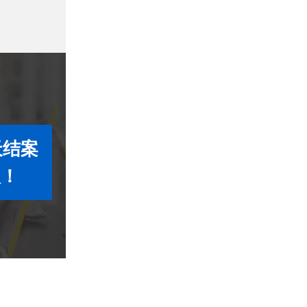
天结案
款！