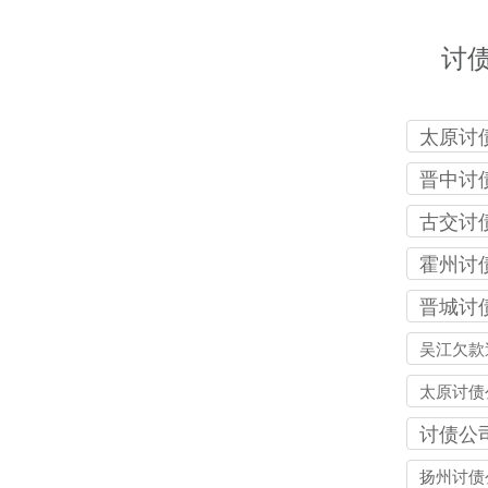
讨
太原讨
司
晋中讨
司
古交讨
司
霍州讨
司
晋城讨
司
吴江欠款
太原讨债
讨债公
扬州讨债