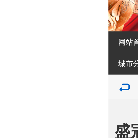
网站
城市
盛