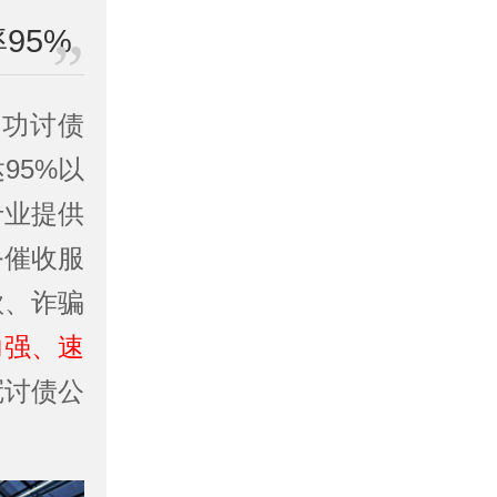
95%
成功讨债
95%以
专业提供
务催收服
款、诈骗
力强、速
冠讨债公