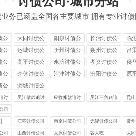
讨债公司·城市分站
债业务已涵盖全国各主要城市 拥有专业讨债
债公
大同讨债公
阳泉讨债公
长治讨债公
临
司
司
司
司
债公
运城讨债公
忻州讨债公
朔州讨债公
吕
司
司
司
司
债公
高平讨债公
永济讨债公
孝义讨债公
侯
司
司
司
司
债公
介休讨债公
河津讨债公
汾阳讨债公
原
司
司
司
司
债公
潞城讨债公
司
追讨
吴江借款追讨
应收账款追讨
吴江三角账追
昆山
收
公司
司
江苏讨债公司
南京讨债公司
无锡讨债公司
常州
公司
山西讨债公司
太原讨债公司
客人吃
大同