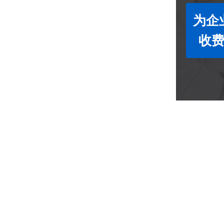
为企
收费