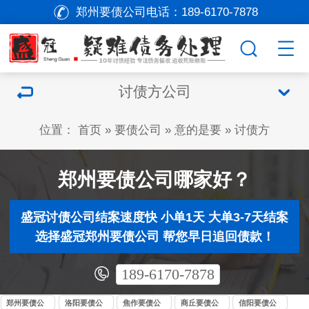
郑州要债公司电话：
189-6170-7878
讨债方公司
位置：
首页
»
要债公司
»
意的是要
»
讨债方
郑州要债公司哪家好？
盛冠讨债公司结案速度快 小单1天 大单3-7天结案
选择盛冠郑州要债公司 帮您早日追回债款！
189-6170-7878
郑州要债公
洛阳要债公
焦作要债公
商丘要债公
信阳要债公