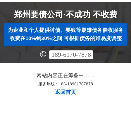
司
司
司
郑州要债公司·不成功 不收费
为企业和个人提供讨债、要账等疑难债务催收服务
收费在10%到30%之间 可根据债务的难易度调整
189-6170-7878
网站内容正在筹备中……
服务热线：+86-18961707878
返回首页